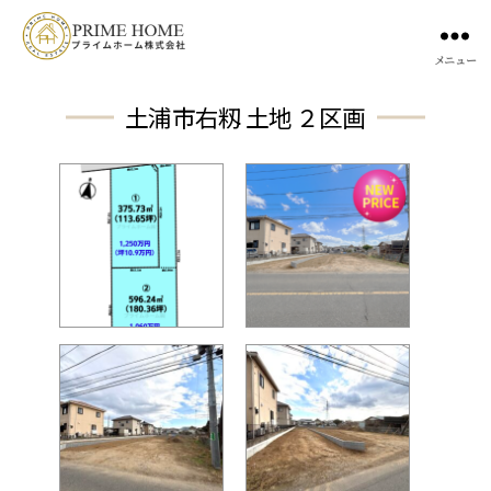
メニュー
土浦市右籾 土地 ２区画