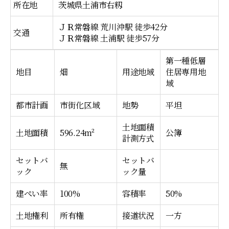
所在地
茨城県土浦市右籾
ＪＲ常磐線 荒川沖駅 徒歩42分
交通
ＪＲ常磐線 土浦駅 徒歩57分
第一種低層
地目
畑
用途地域
住居専用地
域
都市計画
市街化区域
地勢
平坦
土地面積
土地面積
596.24m²
公簿
計測方式
セットバ
セットバ
無
ック
ック量
建ぺい率
100%
容積率
50%
土地権利
所有権
接道状況
一方