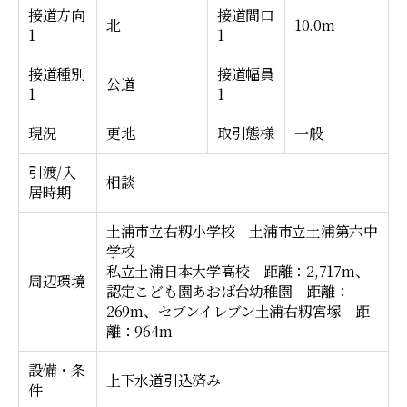
接道方向
接道間口
北
10.0m
1
1
接道種別
接道幅員
公道
1
1
現況
更地
取引態様
一般
引渡/入
相談
居時期
土浦市立右籾小学校 土浦市立土浦第六中
学校
私立土浦日本大学高校 距離：2,717m、
周辺環境
認定こども園あおば台幼稚園 距離：
269m、セブンイレブン土浦右籾宮塚 距
離：964m
設備・条
上下水道引込済み
件