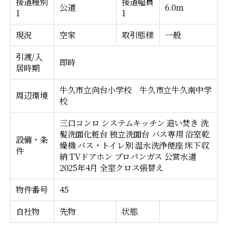
接道種別
接道幅員
公道
6.0m
1
1
現況
空家
取引態様
一般
引渡/入
即時
居時期
牛久市立向台小学校 牛久市立牛久南中学
周辺環境
校
三口コンロ
システムキッチン
追い焚き
洗
髪洗面化粧台
独立洗面台
バス専用
浴室乾
設備・条
燥機
バス・トイレ別
温水洗浄便座
床下収
件
納
TVドアホン
プロパンガス
公営水道
2025年4月 全室クロス張替え
物件番号
45
自社物
先物
状態