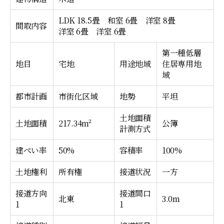
LDK 18.5畳
和室 6畳
洋室 8畳
間取内容
洋室 6畳
洋室 6畳
第一種低層
地目
宅地
用途地域
住居専用地
域
都市計画
市街化区域
地勢
平坦
土地面積
土地面積
217.34m²
公簿
計測方式
建ぺい率
50%
容積率
100%
土地権利
所有権
接道状況
一方
接道方向
接道間口
北東
3.0m
1
1