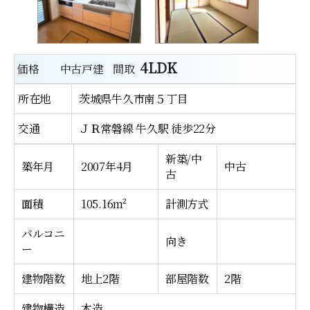
4LDK
価格
中古戸建
間取
所在地
茨城県牛久市南５丁目
交通
ＪＲ常磐線 牛久駅 徒歩22分
新築/中
築年月
2007年4月
中古
古
面積
105.16m²
計測方式
バルコニ
向き
ー
建物階数
地上2階
部屋階数
2階
建物構造
木造